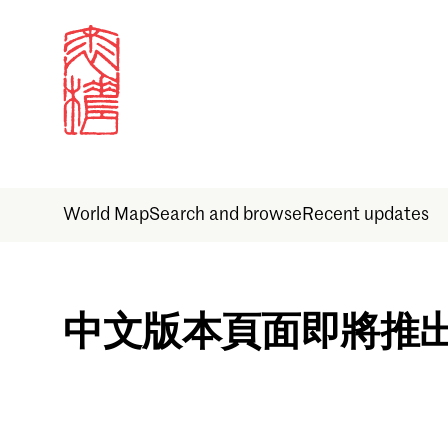
World Map
Search and browse
Recent updates
Sign in
中文版本頁面即將推
Email