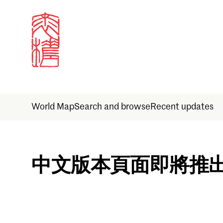
World Map
Search and browse
Recent updates
Sign in
中文版本頁面即將推
Email