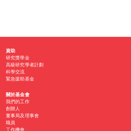
Password
Sign in
Forgot password?
資助
Don't have a Croucher account?
Click here to create one
.
研究獎學金
高級研究學者計劃
科學交流
緊急援助基金
關於基金會
我們的工作
創辦人
董事局及理事會
職員
工作機會