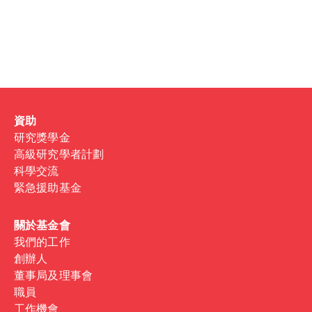
Password
Sign in
Forgot password?
資助
Don't have a Croucher account?
Click here to create one
.
研究獎學金
高級研究學者計劃
科學交流
緊急援助基金
關於基金會
我們的工作
創辦人
董事局及理事會
職員
工作機會