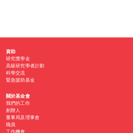
Password
Sign in
Forgot password?
資助
Don't have a Croucher account?
Click here to create one
.
研究獎學金
高級研究學者計劃
科學交流
緊急援助基金
關於基金會
我們的工作
創辦人
董事局及理事會
職員
工作機會