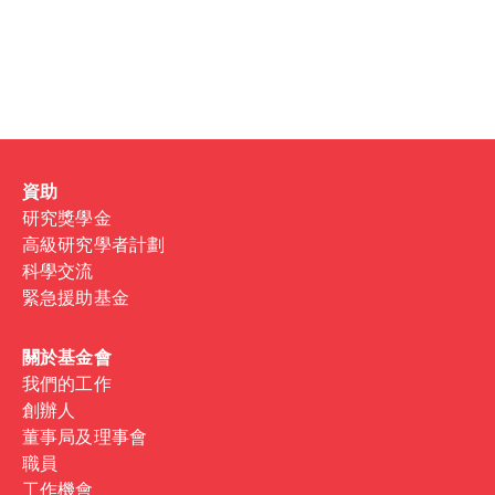
Password
Sign in
Forgot password?
資助
Don't have a Croucher account?
Click here to create one
.
研究獎學金
高級研究學者計劃
科學交流
緊急援助基金
關於基金會
我們的工作
創辦人
董事局及理事會
職員
工作機會