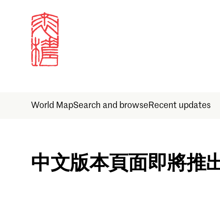
World Map
Search and browse
Recent updates
Sign in
中文版本頁面即將推
Email